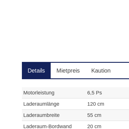
Details
Mietpreis
Kaution
Motorleistung
6,5 Ps
Laderaumlänge
120 cm
Laderaumbreite
55 cm
Laderaum-Bordwand
20 cm