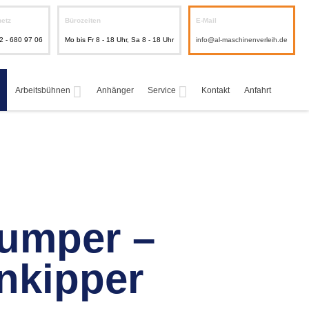
netz
Bürozeiten
E-Mail
2 - 680 97 06
Mo bis Fr 8 - 18 Uhr, Sa 8 - 18 Uhr
info@al-maschinenverleih.de
Arbeitsbühnen
Anhänger
Service
Kontakt
Anfahrt
umper –
nkipper