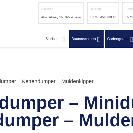
Adresse
Telefon
Fest
0176 - 458 739 11
0573
Alter Salzweg 104, 32584 Löhne
Startseite
Baumaschinen
Gartengeräte
umper – Kettendumper – Muldenkipper
dumper – Minid
dumper – Mulde