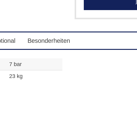
j
tional
Besonderheiten
7 bar
23 kg