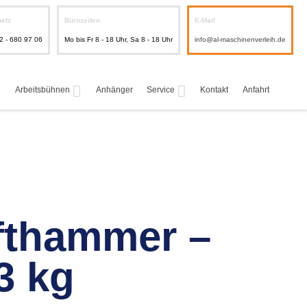
netz
Bürozeiten
E-Mail
2 - 680 97 06
Mo bis Fr 8 - 18 Uhr, Sa 8 - 18 Uhr
info@al-maschinenverleih.de
Arbeitsbühnen
Anhänger
Service
Kontakt
Anfahrt
fthammer –
3 kg