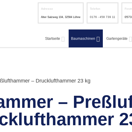
Adresse
Telefon
Fest
0176 - 458 739 11
0573
Alter Salzweg 104, 32584 Löhne
Startseite
Baumaschinen
Gartengeräte
eßlufthammer – Drucklufthammer 23 kg
hammer – Preßlu
cklufthammer 2