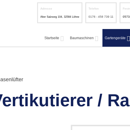
Adresse
Telefon
Fest
0176 - 458 739 11
0573
Alter Salzweg 104, 32584 Löhne
Startseite
Baumaschinen
Gartengeräte
Rasenlüfter
ertikutierer / R