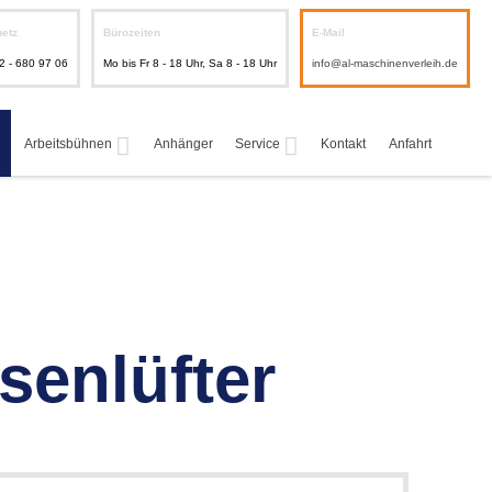
netz
Bürozeiten
E-Mail
2 - 680 97 06
Mo bis Fr 8 - 18 Uhr, Sa 8 - 18 Uhr
info@al-maschinenverleih.de
Arbeitsbühnen
Anhänger
Service
Kontakt
Anfahrt
asenlüfter