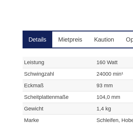
Details
Mietpreis
Kaution
Op
Leistung
160 Watt
Schwingzahl
24000 min¹
Eckmaß
93 mm
Scheitplattenmaße
104,0 mm
Gewicht
1,4 kg
Marke
Schleifen, Hob