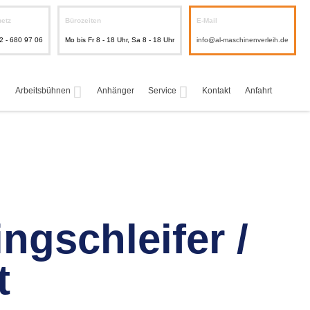
netz
Bürozeiten
E-Mail
2 - 680 97 06
Mo bis Fr 8 - 18 Uhr, Sa 8 - 18 Uhr
info@al-maschinenverleih.de
Arbeitsbühnen
Anhänger
Service
Kontakt
Anfahrt
ngschleifer /
t