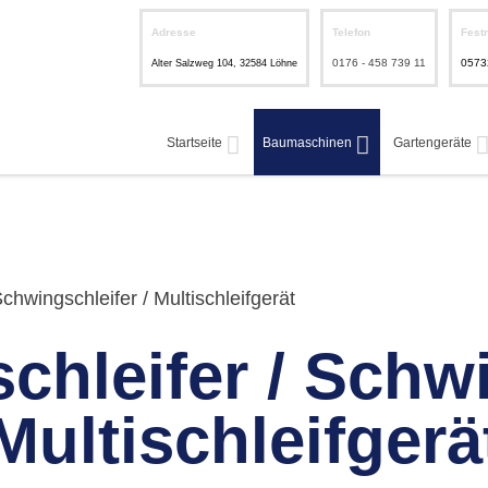
Adresse
Telefon
Fest
0176 - 458 739 11
0573
Alter Salzweg 104, 32584 Löhne
Startseite
Baumaschinen
Gartengeräte
Schwingschleifer / Multischleifgerät
chleifer / Schwi
Multischleifgerä