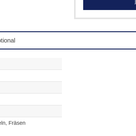
j
tional
eln, Fräsen