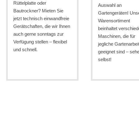
Rüttelplatte oder
Auswahl an
Bautrockner? Mieten Sie
Gartengeräten! Uns
jetzt technisch einwandfreie
Warensortiment
Gerätschaften, die wir Ihnen
beinhaltet verschie
auch gerne sonntags zur
Maschinen, die für
Verfügung stellen – flexibel
jegliche Gartenarbei
und schnell.
geeignet sind – seh
selbst!